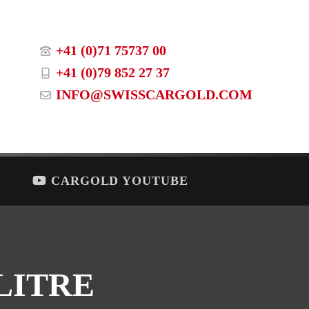
+41 (0)71 75737 00
+41 (0)79 852 27 37
INFO@SWISSCARGOLD.COM
CARGOLD YOUTUBE
 LITRE