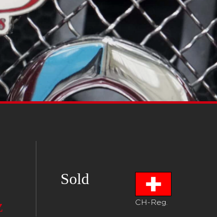
Sold
CH-Reg.
Z