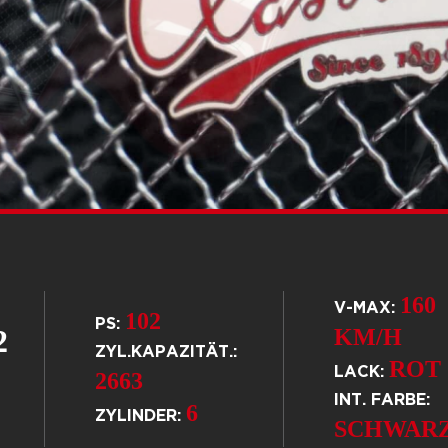
160
V-MAX:
102
PS:
2
KM/H
ZYL.KAPAZITÄT.:
ROT
LACK:
2663
INT. FARBE:
6
ZYLINDER:
SCHWAR