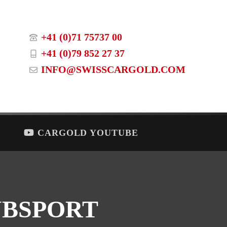
+41 (0)71 75737 00
+41 (0)79 852 27 37
INFO@SWISSCARGOLD.COM
CARGOLD YOUTUBE
UBSPORT