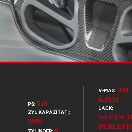
318
V-MAX:
KM/H
510
PS:
LACK:
ZYL.KAPAZITÄT.:
GLETSCH
3996
PERLEFF
6
ZYLINDER: