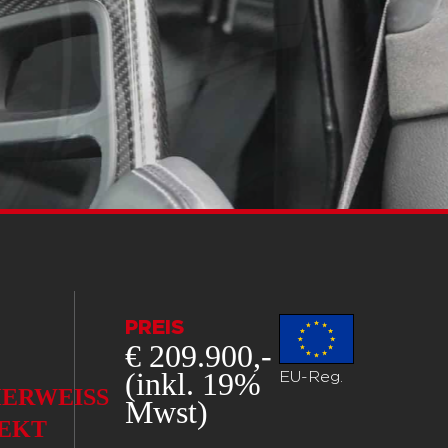
PREIS
€ 209.900,-
(inkl. 19%
EU-Reg.
ERWEISS
Mwst)
EKT